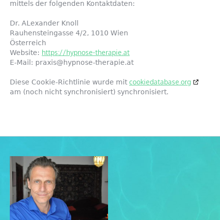
mittels der folgenden Kontaktdaten:
Dr. ALexander Knoll
Rauhensteingasse 4/2, 1010 Wien
Österreich
https://hypnose-therapie.at
Website:
E-Mail:
praxis@
hypnose-therapie.at
cookiedatabase.org
Diese Cookie-Richtlinie wurde mit
am (noch nicht synchronisiert) synchronisiert.